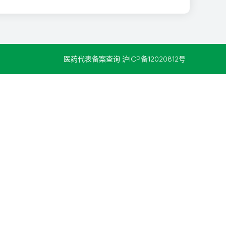
医药代表备案查询
沪ICP备12020812号