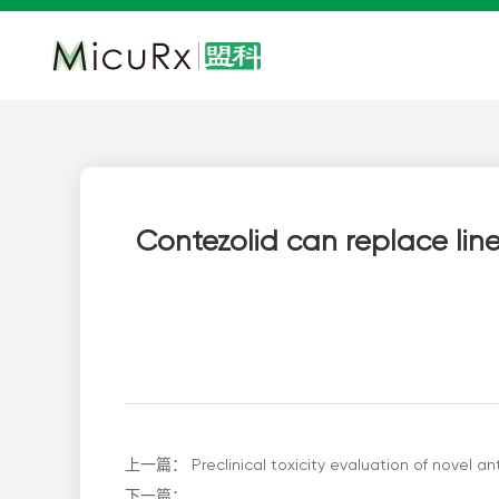
Contezolid can replace lin
上一篇：
Preclinical toxicity evaluation of novel a
下一篇：