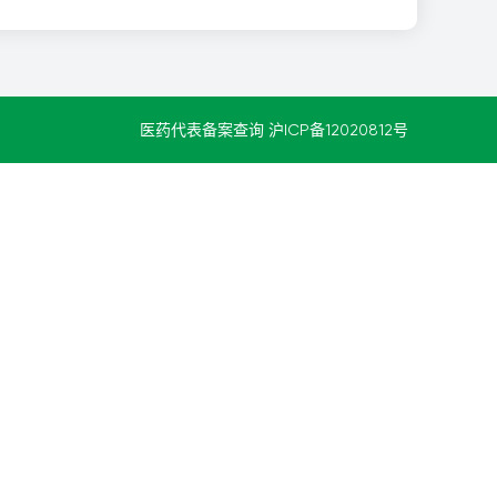
医药代表备案查询
沪ICP备12020812号