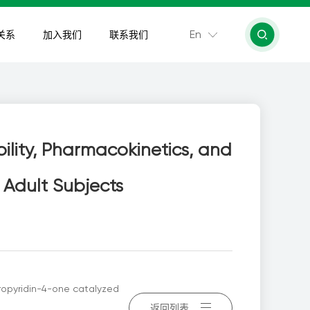
En
关系
加入我们
联系我们
ility, Pharmacokinetics, and
y Adult Subjects
dropyridin-4-one catalyzed
返回列表