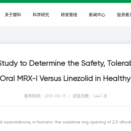
关于盟科
科学研究
研发管线
新闻中心
投资者
tudy to Determine the Safety, Tolerab
Oral MRX-I Versus Linezolid in Health
发布时间：2017-05-13 / 浏览次数：1,447 次
al oxazolidinone, in humans: the oxidative ring opening of 2,3-dihy