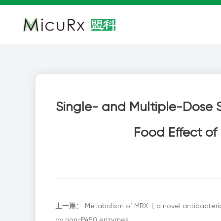
Single- and Multiple-Dose S
Food Effect of 
上一篇：
Metabolism of MRX-I, a novel antibacteri
by non-P450 enzymes